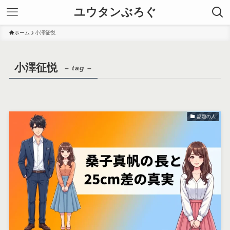
ユウタンぶろぐ
ホーム
小澤征悦
小澤征悦
– tag –
話題の人