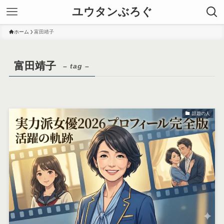
ユウタンぶろぐ
ホーム
富田靖子
富田靖子
– tag –
話題の人