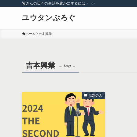
皆さんの日々の生活を豊かにするには・・・
ユウタンぶろぐ
ホーム
吉本興業
吉本興業
– tag –
話題の人