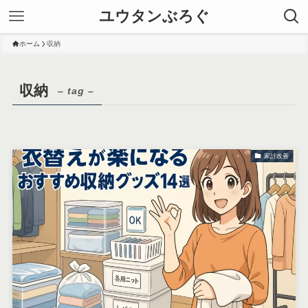
ユウタンぶろぐ
ホーム
収納
収納
– tag –
家計改善