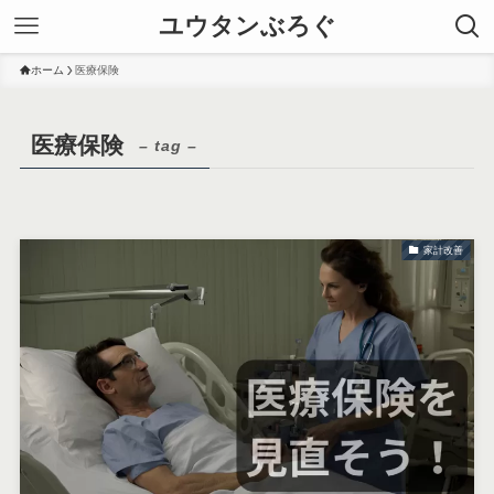
ユウタンぶろぐ
ホーム
医療保険
医療保険
– tag –
家計改善