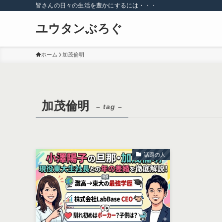
皆さんの日々の生活を豊かにするには・・・
ユウタンぶろぐ
ホーム
加茂倫明
加茂倫明
– tag –
話題の人