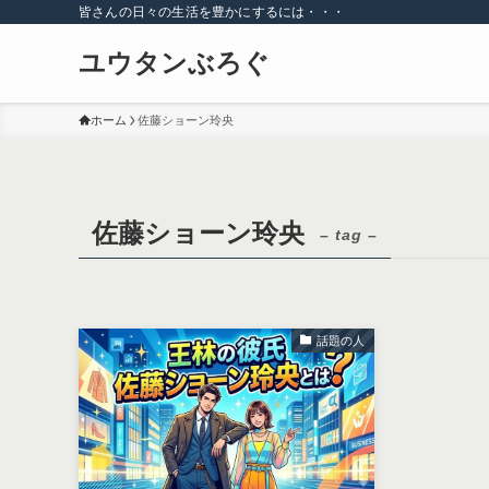
皆さんの日々の生活を豊かにするには・・・
ユウタンぶろぐ
ホーム
佐藤ショーン玲央
佐藤ショーン玲央
– tag –
話題の人