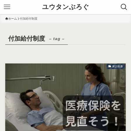
ユウタンぶろぐ
ホーム
付加給付制度
付加給付制度
– tag –
家計改善