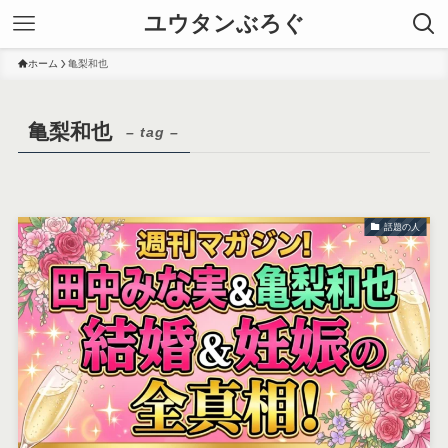
ユウタンぶろぐ
ホーム
亀梨和也
亀梨和也
– tag –
話題の人