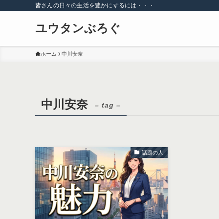
皆さんの日々の生活を豊かにするには・・・
ユウタンぶろぐ
ホーム
中川安奈
中川安奈
– tag –
話題の人