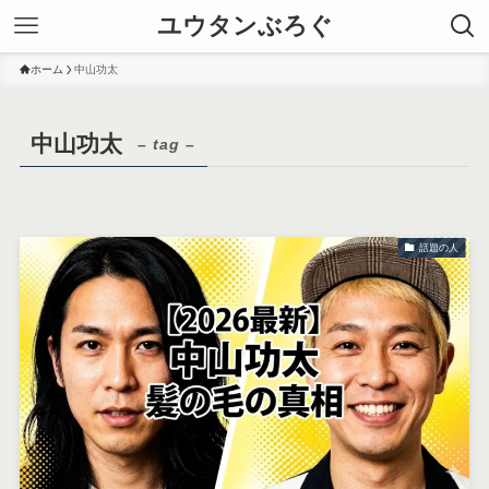
ユウタンぶろぐ
ホーム
中山功太
中山功太
– tag –
話題の人