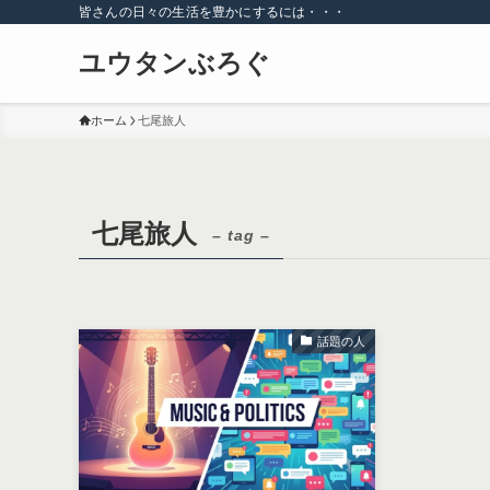
皆さんの日々の生活を豊かにするには・・・
ユウタンぶろぐ
ホーム
七尾旅人
七尾旅人
– tag –
話題の人