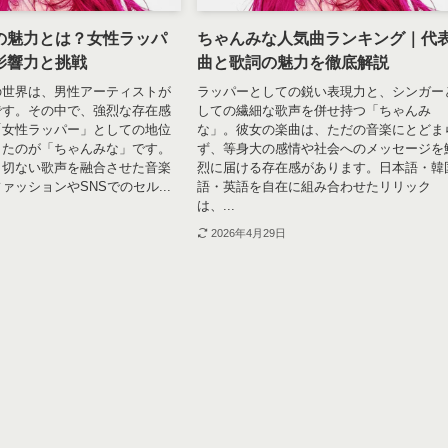
の魅力とは？女性ラッパ
ちゃんみな人気曲ランキング｜代
影響力と挑戦
曲と歌詞の魅力を徹底解説
の世界は、男性アーティストが
ラッパーとしての鋭い表現力と、シンガー
です。その中で、強烈な存在感
しての繊細な歌声を併せ持つ「ちゃんみ
「女性ラッパー」としての地位
な」。彼女の楽曲は、ただの音楽にとどま
きたのが「ちゃんみな」です。
ず、等身大の感情や社会へのメッセージを
と切ない歌声を融合させた音楽
烈に届ける存在感があります。日本語・韓
ァッションやSNSでのセル...
語・英語を自在に組み合わせたリリック
は、...
2026年4月29日