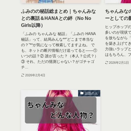
ふみのの秘話総まとめ｜ちゃんみな
ちゃんみな
との裏話＆HANAとの絆（No No
ーとしての
Girls以降）
ヒップホップ
多いのが現状
「ふみの ちゃんみな 秘話」「ふみの HANA
を放ちながら
秘話」って、結局みんな**“どこまで本当な
を築き上げて
の？”**が気になって検索してますよね。 で
力強いラップ
も、ネットの断片情報だけ追ってると——①
はもちろん、フ
いつの話？② 誰が言った？（本人？公式？）
③ それ、ただの憶測じゃない？がゴチャゴ
2026年2月1日
チ...
2026年2月4日
話題の人