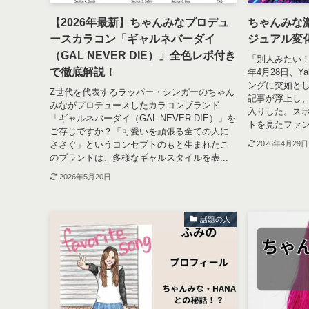
【2026年最新】ちゃんみなプロデュ
ちゃんみな激
ースカラコン「ギャルネバーダイ
ジュアル変
（GAL NEVER DIE）」全色レポ付き
「別人みたい！
で徹底解説！
年4月28日、Y
ングに突如とし
Z世代を代表するラッパー・シンガーのちゃん
記事が浮上し、
みながプロデュースしたカラコンブランド
入りした。ス
「ギャルネバーダイ（GAL NEVER DIE）」を
トを見たファン
ご存じですか？「可愛いを頑張る全ての人に
ささぐ」というコンセプトのもと生まれたこ
2026年4月29日
のブランドは、多様なギャルスタイルを表...
2026年5月20日
話題の人