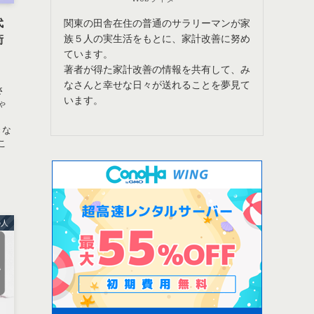
代
関東の田舎在住の普通のサラリーマンが家
族５人の実生活をもとに、家計改善に努め
衝
ています。
著者が得た家計改善の情報を共有して、み
なさんと幸せな日々が送れることを夢見て
さ
います。
ゃ
きな
こ
の人