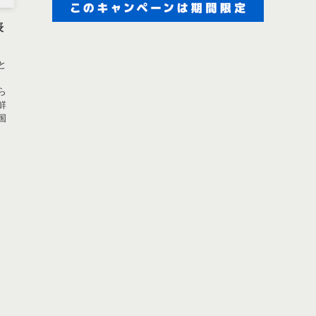
表
と
ら
鮮
国