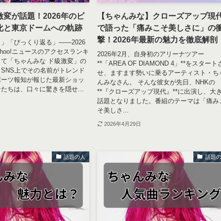
変が話題！2026年のビ
【ちゃんみな】クローズアップ現
化と東京ドームへの軌跡
で語った「痛みこそ美しさに」の
撃！2026年最新の魅力を徹底解剖
」「びっくり返る」――2026
ahoo!ニュースのアクセスランキ
2026年2月、自身初のアリーナツアー
て「ちゃんみな ド級激変」の
**「AREA OF DIAMOND 4」**をスタート
SNS上でその名前がトレンド
せ、ますます勢いに乗るアーティスト・ち
ポーツ報知が報じた最新ショッ
んみなさん。 そんな彼女が先日、NHKの
たちは、口々に驚きを隠せ...
**『クローズアップ現代』**に出演し、大
話題となりました。番組のテーマは「痛み
そ美しさ...
2026年4月29日
話題の人
話題